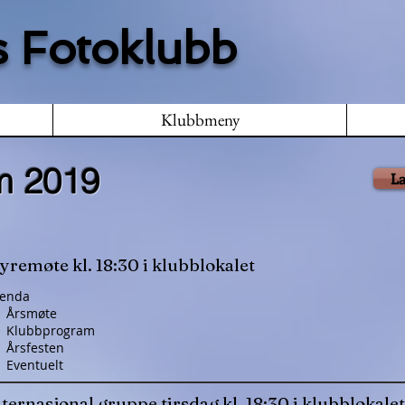
 Fotoklubb
Klubbmeny
m 2019
La
yremøte kl. 18:30 i klubblokalet
enda
Årsmøte
Klubbprogram
Årsfesten
Eventuelt
ternasjonal gruppe tirsdag kl. 18:30 i klubblokalet