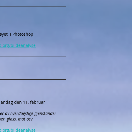
tøyet i Photoshop
b.org/bildeanalyse
 mandag den 11. februar
nger av hverdagslige gjenstander
er, glass, mat osv
.
b.org/bildeanalyse