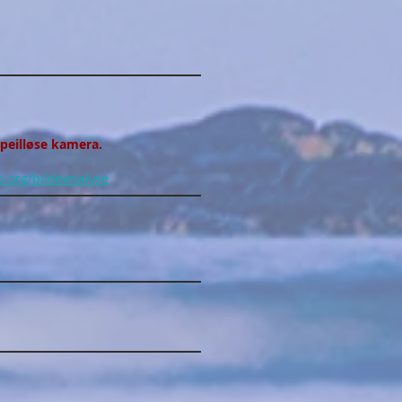
speilløse kamera.
b.org/bildeanalyse