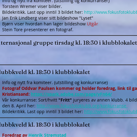
Info og nytt fra komiteer. (utstilling og konkurranser)
Torstein Wremer viser bilder.
Bildekritikk. Last opp inntil 3 bildet her:
http://www.fokusfotoklub
Jan Erik Lindberg viser sitt bildeshow "Lyset"
Bjørn viser hvordan han lager bildeshow
Utgår
Stein Tore presenterer en fotograf.
ternasjonal gruppe tirsdag kl. 18:30 i klubblokalet
ubbkveld kl. 18:30 i klubblokalet
Info og nytt fra komiteer. (utstilling og konkurranse)
Fotograf Oddvar Paulsen kommer og holder foredrag, link til gal
Kristiansand:
https://spark.adobe.com/page/vFn64/
Vår konkurranse: Sort/hvitt
"Fritt"
juryeres av annen klubb. 4 bil
den 8. April her:
http://www.fokusfotoklubb.org/konkurranse
Bildekritikk. Last opp inntil 3 bildet her:
http://www.fokusfotoklub
ubbkveld kl. 18:30 i klubblokalet
Foredrag av
Henrik Strømstad