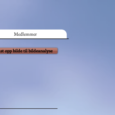
Medlemmer
st opp bilde til bildeanalyse