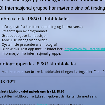
B! Internasjonal gruppe har møtene sine på tirsdag
ubbkveld kl. 18:30 i klubblokalet
Info og nytt fra komiteer. (utstilling og konkurranse)
Presentasjon av programmet.
Gruppeoppgave komposisjon
Anne Lise Riseng viser bilder.
Øystein Lie presenterer en fotograf
Bildekritikk. Last opp inntil 3 bildet her:
http://www.fokusfotoklub
Informasjon fra internasjonal gruppe.
tudiogruppen kl. 18:30 i klubblokalet
Medlemmene kan bruke klubblokalet til egen læring, eller få en fr
RSFEST
sfest i klubblokalet m/ledsager fra kl. 18:30
 bestiller koldtbord fra Lykseth kjøkken, drikke tar du med selv.