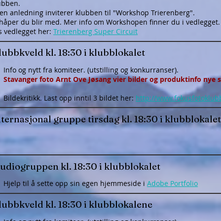
ubben.
den anledning inviterer klubben til "Workshop Trierenberg".
 håper du blir med. Mer info om Workshopen finner du i vedlegget.
s vedlegget her:
Trierenberg Super Circuit
ubbkveld kl. 18:30 i klubblokalet
Info og nytt fra komiteer. (utstilling og konkurranser).
Stavanger foto Arnt Ove Jøsang vier bilder og produktinfo nye 
Bildekritikk. Last opp inntil 3 bildet her:
http://www.fokusfotoklub
ternasjonal gruppe tirsdag kl. 18:30 i klubblokalet
tudiogruppen kl. 18:30 i klubblokalet
Hjelp til å sette opp sin egen hjemmeside i
Adobe Portfolio
lubbkveld kl. 18:30 i klubblokalene