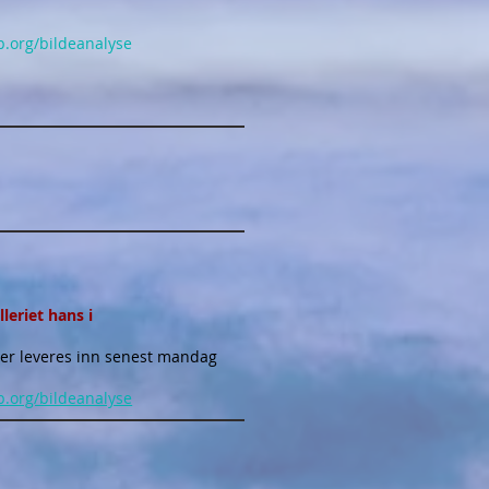
b.org/bildeanalyse
leriet hans i
der leveres inn senest mandag
b.org/bildeanalyse