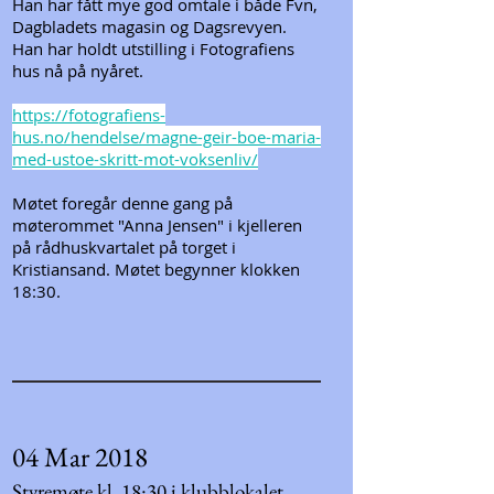
Han har fått mye god omtale i både Fvn,
Dagbladets magasin og Dagsrevyen.
Han har holdt utstilling i Fotografiens
hus nå på nyåret.
https://fotografiens-
hus.no/hendelse/magne-geir-boe-maria-
med-ustoe-skritt-mot-voksenliv/
Møtet foregår denne gang på
møterommet "Anna Jensen" i kjelleren
på rådhuskvartalet på torget i
Kristiansand. Møtet begynner klokken
18:30.
04 Mar 2018
Styremøte kl. 18:30 i klubblokalet