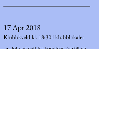
17 Apr 2018
Klubbkveld kl. 18:30 i klubblokalet
Info og nytt fra komiteer. (utstilling
og konkurranser)
XX viser bilder.
Olav Breen viser bilder fra
vestlandprosjektet med reiseguide.
Bildekritikk. Last opp inntil 3 bildet
her:
http://www.fokusfotoklubb.org/
bildeanalyse
XX presenterer en fotograf.
24 Apr 2018