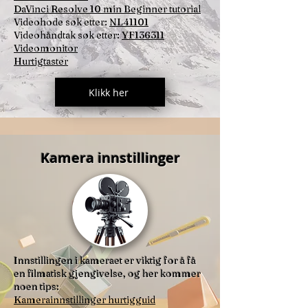
DaVinci Resolve 10 min Beginner tutorial
Videohode søk etter:
NL41101
Videohåndtak søk etter:
YF136311
Videomonitor
Hurtigtaster
Klikk her
Kamera innstillinger
Innstillingen i kameraet er viktig for å få
en filmatisk gjengivelse, og her kommer
noen tips:
Kamerainnstillinger hurtigguid