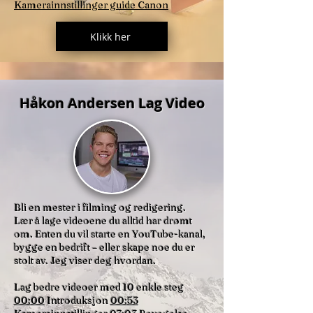
Kamerainnstillinger guide Canon
Klikk her
Håkon Andersen Lag Video
Bli en mester i filming og redigering.
Lær å lage videoene du alltid har drømt
om. Enten du vil starte en YouTube-kanal,
bygge en bedrift – eller skape noe du er
stolt av. Jeg viser deg hvordan.
Lag bedre videoer med 10 enkle steg
00:00
Introduksjon
00:53