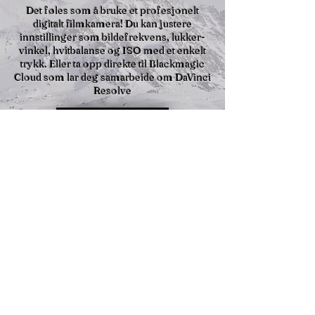
Det føles som å bruke et profesjonelt
digitalt filmkamera! Du kan justere
innstillinger som bildefrekvens, lukker­
vinkel, hvitbalanse og ISO med et enkelt
trykk. Eller ta opp direkte til Blackmagic
Cloud som lar deg samarbeide om DaVinci
Resolve
Klikk her
DaVinci Resolve
DaVinci Resolve er et
videoredigeringsprogram som kommer i