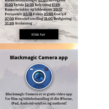
Kamerainnstillinger
07:03
Bevegelse
11:22
Dybde
12:30
Belysning
17:19
Kameravinkler og bildeutsnitt
20:57
Perspektiv
23:38
Fokus
25:05
God lyd
27:50
Historiefortelling
31:05
Redigering
37:20
Avslutning
Klikk her
Blackmagic Camera app
Blackmagic Camera er et gratis video app
for film og bildebehandling til din iPhone,
iPad, Android-telefon og nettbrett!