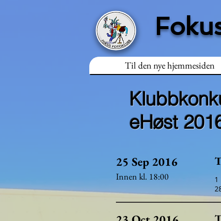
Fokus
Til den nye hjemmesiden
Klubbkonk
eHøst 201
25 Sep 2016
T
Innen kl. 18:00
1
2
23 Oct 2016
T