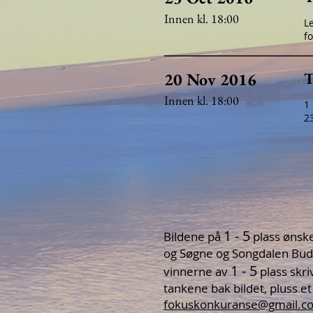
Innen kl. 18:00
Le
f
20 Nov 2016
T
Innen kl. 18:00
1
2
1 - 5
Bildene på
plass ønske
og Søgne og Songdalen Buds
1 - 5
vinnerne av
plass skri
tankene bak bildet, pluss et
fokuskonkuranse@gmail.c