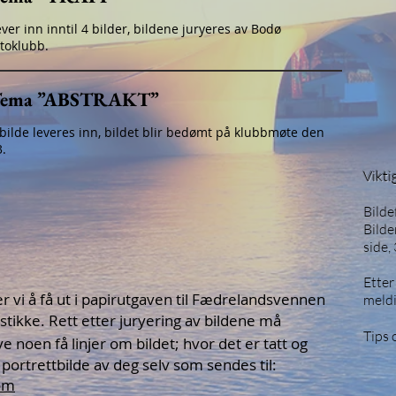
ver inn inntil 4 bilder, bildene juryeres av Bodø
otoklubb.
ema ”ABSTRAKT”
 bilde leveres inn, bildet blir bedømt på klubbmøte den
3.
Vikti
Bild
Bilde
side,
Etter
r vi å få ut i papirutgaven til Fædrelandsvennen
meldi
tikke. Rett etter juryering av bildene må
Tips
ve noen få linjer om bildet; hvor det er tatt og
 portrettbilde av deg selv som sendes til:
om