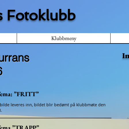
 Fotoklubb
Klubbmeny
urrans
I
6
ema: ”FRITT”
 bilde leveres inn, bildet blir bedømt på klubbmøte den
8.
ema ”TRAPP”