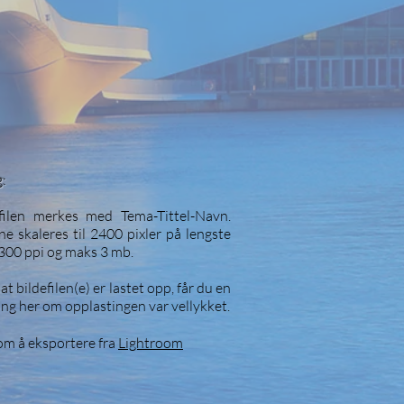
g:
efilen merkes med Tema-Tittel-Navn.
ne skaleres til 2400 pixler på lengste
 300 ppi og maks 3 mb.
 at bildefilen(e) er lastet opp, får du en
ng her om opplastingen var vellykket.
 om å
eksportere
fra
Lightroom