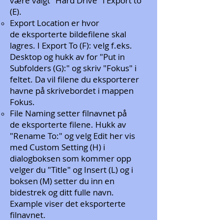
være valgt "Hard Drive"
​ i Export to
(E).
Export
Location er hvor
de eksporterte bildefilene skal
lagres. I Export To (F): velg f.eks.
Desktop og hukk av for "Put in
Subfolders (G):" og skriv "Fokus" i
feltet. Da vil filene du eksporterer
havne på skrivebordet i mappen
Fokus.
File Naming setter filnavnet på
de eksporterte filene. Hukk av
"Rename To:" og velg Edit her vis
med Custom Setting (H) i
dialogboksen som kommer opp
velger du "Title" og Insert (L) og i
boksen (M) setter du inn en
bidestrek og ditt fulle navn.
Example viser det eksporterte
filnavnet.