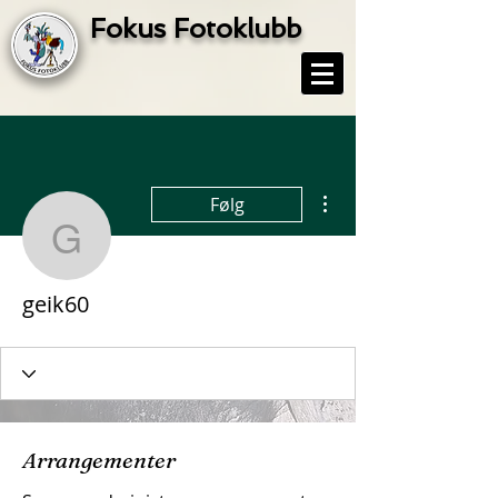
Fokus Fotoklubb
Flere handlinger
Følg
geik60
geik60
Arrangementer