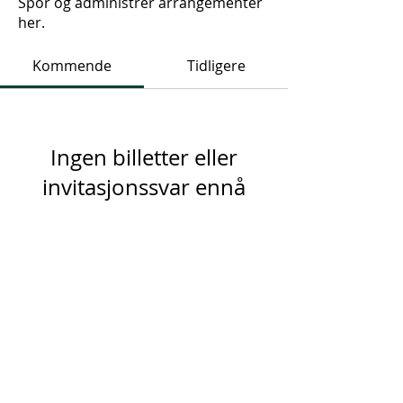
Spor og administrer arrangementer
her.
Kommende
Tidligere
Ingen billetter eller
invitasjonssvar ennå
Bla gjennom arrangementer
Fokus Fotoklubb, Birkenesvegen
62, 4647 Brennåsen.