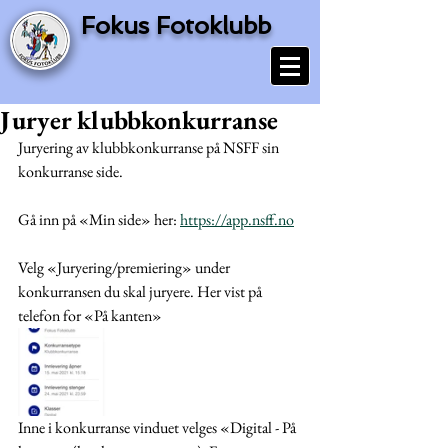
Fokus Fotoklubb
Juryer klubbkonkurranse
Juryering av klubbkonkurranse på NSFF sin 
konkurranse side. 
Gå inn på «Min side» her: 
https://app.nsff.no
Velg «Juryering/premiering» under 
konkurransen du skal juryere. Her vist på 
telefon for «På kanten»
Inne i konkurranse vinduet velges «Digital - På 