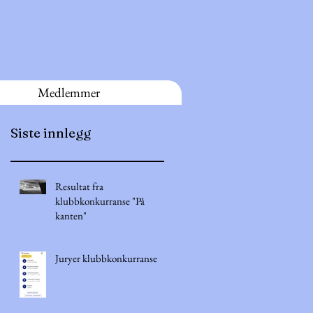
Medlemmer
Siste innlegg
Resultat fra
klubbkonkurranse "På
kanten"
Juryer klubbkonkurranse