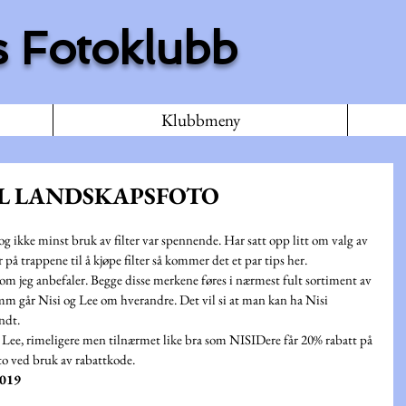
 Fotoklubb
Klubbmeny
TIL LANDSKAPSFOTO
g ikke minst bruk av filter var spennende. Har satt opp litt om valg av 
r på trappene til å kjøpe filter så kommer det et par tips her. 
om jeg anbefaler. Begge disse merkene føres i nærmest fult sortiment av 
0mm går Nisi og Lee om hverandre. Det vil si at man kan ha Nisi 
ndt.
or Lee, rimeligere men tilnærmet like bra som NISIDere får 20% rabatt på 
o ved bruk av rabattkode. 
019