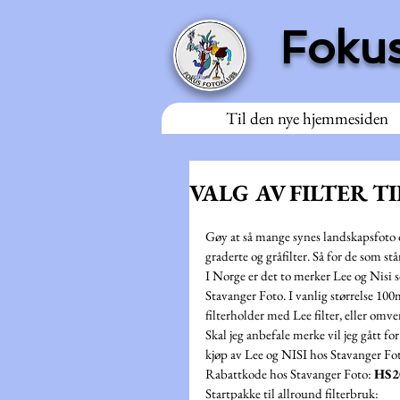
Fokus
Til den nye hjemmesiden
VALG AV FILTER 
Gøy at så mange synes landskapsfoto o
graderte og gråfilter. Så for de som stå
I Norge er det to merker Lee og Nisi s
Stavanger Foto. I vanlig størrelse 10
filterholder med Lee filter, eller omve
Skal jeg anbefale merke vil jeg gått f
kjøp av Lee og NISI hos Stavanger Fot
Rabattkode hos Stavanger Foto: 
HS2
Startpakke til allround filterbruk: