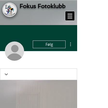
Fokus Fotoklubb
Flere handlinger
Følg