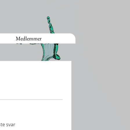
Medlemmer
te svar