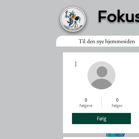
Fokus
Til den nye hjemmesiden
Flere handlinger
0
0
Følgere
Følger
Følg