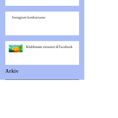
Instagram konkurranse
Klubbmøte streamet til Facebook
Arkiv
juni 2021
(1)
1 innlegg
mai 2021
(1)
1 innlegg
mars 2021
(1)
1 innlegg
september 2020
(1)
1 innlegg
mai 2020
(1)
1 innlegg
februar 2020
(2)
2 innlegg