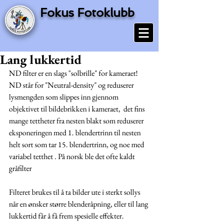
Fokus Fotoklubb
Lang lukkertid
ND filter er en slags "solbrille" for kameraet! 
ND står for "Neutral-density" og reduserer 
lysmengden som slippes inn gjennom 
objektivet til bildebrikken i kameraet,  det fins 
mange tettheter fra nesten blakt som reduserer 
eksponeringen med 1. blendertrinn til nesten 
helt sort som tar 15. blendertrinn, og noe med 
variabel tetthet . På norsk ble det ofte kaldt 
gråfilter
Filteret brukes til å ta bilder ute i sterkt sollys 
når en ønsker større blenderåpning, eller til lang 
lukkertid får å få frem spesielle effekter.