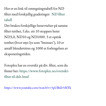
Her er en link til omregningstabell for ND 
filter med forskjellig graderinger: 
 ND filter 
tabell
Det brukes forskjellige benevnelser på samme 
filter tetthet, f.eks. ett 10 stoppers heter 
ND3,0, ND10 og ND1000. 3 er optisk 
tetthet (hvor mye lys som "bremses"), 10 er 
antall blendertrinn og 1000 er forlengelsen av 
eksponeringstiden.
Fotoplex har en oversikt på div. filter, som du 
finner her: 
https://www.fotoplex.no/oversikt-
filter-til-dslr.html
https://www.youtube.com/watch?v=5pUBtZr5MYk