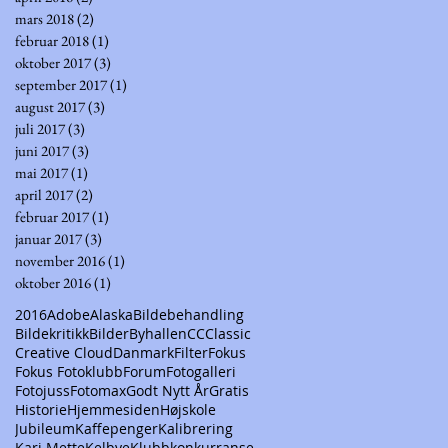
mars 2018
(2)
2 innlegg
februar 2018
(1)
1 innlegg
oktober 2017
(3)
3 innlegg
september 2017
(1)
1 innlegg
august 2017
(3)
3 innlegg
juli 2017
(3)
3 innlegg
juni 2017
(3)
3 innlegg
mai 2017
(1)
1 innlegg
april 2017
(2)
2 innlegg
februar 2017
(1)
1 innlegg
januar 2017
(3)
3 innlegg
november 2016
(1)
1 innlegg
oktober 2016
(1)
1 innlegg
2016
Adobe
Alaska
Bildebehandling
Bildekritikk
Bilder
Byhallen
CC
Classic
Creative Cloud
Danmark
Filter
Fokus
Fokus Fotoklubb
Forum
Fotogalleri
Fotojuss
Fotomax
Godt Nytt År
Gratis
Historie
Hjemmesiden
Højskole
Jubileum
Kaffepenger
Kalibrering
Kari Mette
Kelbye
Klubbkonkurranse