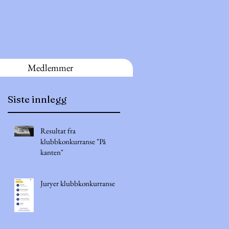
Medlemmer
Siste innlegg
Resultat fra
klubbkonkurranse "På
kanten"
Juryer klubbkonkurranse