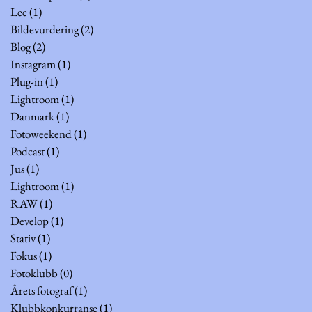
Lee
(1)
1 innlegg
Bildevurdering
(2)
2 innlegg
Blog
(2)
2 innlegg
Instagram
(1)
1 innlegg
Plug-in
(1)
1 innlegg
Lightroom
(1)
1 innlegg
Danmark
(1)
1 innlegg
Fotoweekend
(1)
1 innlegg
Podcast
(1)
1 innlegg
Jus
(1)
1 innlegg
Lightroom
(1)
1 innlegg
RAW
(1)
1 innlegg
Develop
(1)
1 innlegg
Stativ
(1)
1 innlegg
Fokus
(1)
1 innlegg
Fotoklubb
(0)
0 innlegg
Årets fotograf
(1)
1 innlegg
Klubbkonkurranse
(1)
1 innlegg