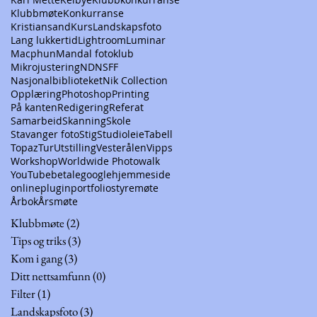
Klubbmøte
Konkurranse
Kristiansand
Kurs
Landskapsfoto
Lang lukkertid
Lightroom
Luminar
Macphun
Mandal fotoklub
Mikrojustering
ND
NSFF
Nasjonalbiblioteket
Nik Collection
Opplæring
Photoshop
Printing
På kanten
Redigering
Referat
Samarbeid
Skanning
Skole
Stavanger foto
Stig
Studioleie
Tabell
Topaz
Tur
Utstilling
Vesterålen
Vipps
Workshop
Worldwide Photowalk
YouTube
betale
google
hjemmeside
online
plugin
portfolio
styremøte
Årbok
Årsmøte
Klubbmøte
(2)
2 innlegg
Tips og triks
(3)
3 innlegg
Kom i gang
(3)
3 innlegg
Ditt nettsamfunn
(0)
0 innlegg
Filter
(1)
1 innlegg
Landskapsfoto
(3)
3 innlegg