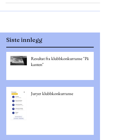
ikonet her: PS! Er beta utgave,...
Siste innlegg
Resultat fra klubbkonkurranse "På
kanten"
Juryer klubbkonkurranse