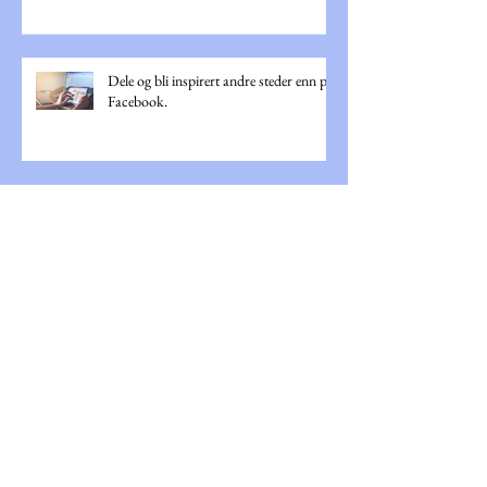
Dele og bli inspirert andre steder enn på
Facebook.
NM i foto regelendring
Lær Photoshop i løpet av 30 dager!