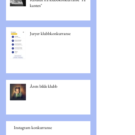
Resultat fra klubbkonkurranse "På
kanten"
Juryer klubbkonkurranse
Årets bilde klubb