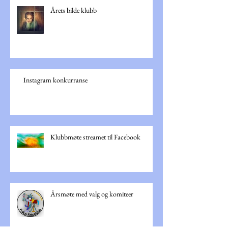
Årets bilde klubb
Instagram konkurranse
Klubbmøte streamet til Facebook
Årsmøte med valg og komiteer