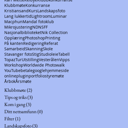
Klubbmøte
Konkurranse
Kristiansand
Kurs
Landskapsfoto
Lang lukkertid
Lightroom
Luminar
Macphun
Mandal fotoklub
Mikrojustering
ND
NSFF
Nasjonalbiblioteket
Nik Collection
Opplæring
Photoshop
Printing
På kanten
Redigering
Referat
Samarbeid
Skanning
Skole
Stavanger foto
Stig
Studioleie
Tabell
Topaz
Tur
Utstilling
Vesterålen
Vipps
Workshop
Worldwide Photowalk
YouTube
betale
google
hjemmeside
online
plugin
portfolio
styremøte
Årbok
Årsmøte
Klubbmøte
(2)
2 innlegg
Tips og triks
(3)
3 innlegg
Kom i gang
(3)
3 innlegg
Ditt nettsamfunn
(0)
0 innlegg
Filter
(1)
1 innlegg
Landskapsfoto
(3)
3 innlegg