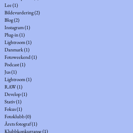
Lee
(1)
1 innlegg
Bildevurdering
(2)
2 innlegg
Blog
(2)
2 innlegg
Instagram
(1)
1 innlegg
Plug-in
(1)
1 innlegg
Lightroom
(1)
1 innlegg
Danmark
(1)
1 innlegg
Fotoweekend
(1)
1 innlegg
Podcast
(1)
1 innlegg
Jus
(1)
1 innlegg
Lightroom
(1)
1 innlegg
RAW
(1)
1 innlegg
Develop
(1)
1 innlegg
Stativ
(1)
1 innlegg
Fokus
(1)
1 innlegg
Fotoklubb
(0)
0 innlegg
Årets fotograf
(1)
1 innlegg
Klubbkonkurranse
(1)
1 innlegg