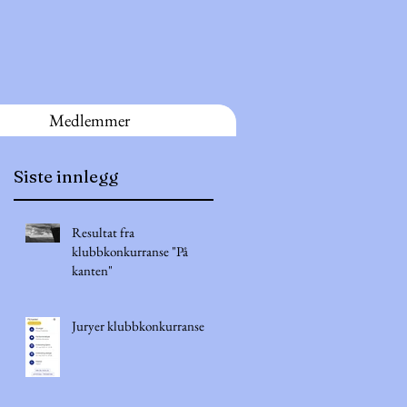
Medlemmer
Siste innlegg
.
Resultat fra
klubbkonkurranse "På
kanten"
Juryer klubbkonkurranse