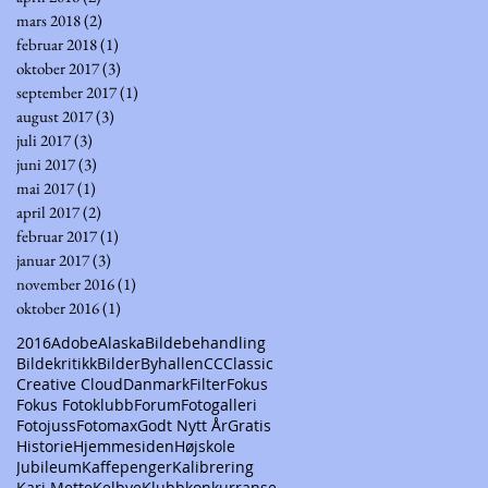
mars 2018
(2)
2 innlegg
februar 2018
(1)
1 innlegg
oktober 2017
(3)
3 innlegg
september 2017
(1)
1 innlegg
august 2017
(3)
3 innlegg
juli 2017
(3)
3 innlegg
juni 2017
(3)
3 innlegg
mai 2017
(1)
1 innlegg
april 2017
(2)
2 innlegg
februar 2017
(1)
1 innlegg
januar 2017
(3)
3 innlegg
november 2016
(1)
1 innlegg
oktober 2016
(1)
1 innlegg
2016
Adobe
Alaska
Bildebehandling
Bildekritikk
Bilder
Byhallen
CC
Classic
Creative Cloud
Danmark
Filter
Fokus
Fokus Fotoklubb
Forum
Fotogalleri
Fotojuss
Fotomax
Godt Nytt År
Gratis
Historie
Hjemmesiden
Højskole
Jubileum
Kaffepenger
Kalibrering
Kari Mette
Kelbye
Klubbkonkurranse