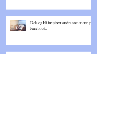
Dele og bli inspirert andre steder enn på
Facebook.
NM i foto regelendring
Lær Photoshop i løpet av 30 dager!