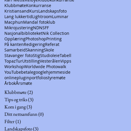
Klubbmøte
Konkurranse
Kristiansand
Kurs
Landskapsfoto
Lang lukkertid
Lightroom
Luminar
Macphun
Mandal fotoklub
Mikrojustering
ND
NSFF
Nasjonalbiblioteket
Nik Collection
Opplæring
Photoshop
Printing
På kanten
Redigering
Referat
Samarbeid
Skanning
Skole
Stavanger foto
Stig
Studioleie
Tabell
Topaz
Tur
Utstilling
Vesterålen
Vipps
Workshop
Worldwide Photowalk
YouTube
betale
google
hjemmeside
online
plugin
portfolio
styremøte
Årbok
Årsmøte
Klubbmøte
(2)
2 innlegg
Tips og triks
(3)
3 innlegg
Kom i gang
(3)
3 innlegg
Ditt nettsamfunn
(0)
0 innlegg
Filter
(1)
1 innlegg
Landskapsfoto
(3)
3 innlegg