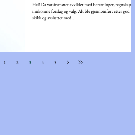
Hei! Da var årsmøtet avviklet med beretninger, regnskap,
innkomne forslag og valg. Alt ble gjennomført etter god
skikk og avsluttet med...
1
2
3
4
5