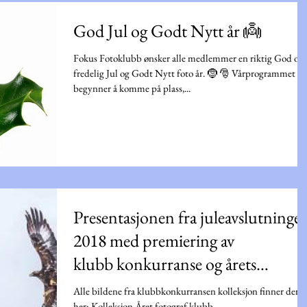
God Jul og Godt Nytt år 👼
Fokus Fotoklubb ønsker alle medlemmer en riktig God og
fredelig Jul og Godt Nytt foto år. 🤶 🎅 Vårprogrammet
begynner å komme på plass,...
Presentasjonen fra juleavslutninge
2018 med premiering av
klubb konkurranse og årets
fotografer.
Alle bildene fra klubbkonkurransen kolleksjon finner dere
her: Kolleksjon Året fotograf klubb