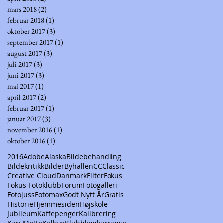
mars 2018
(2)
2 innlegg
februar 2018
(1)
1 innlegg
oktober 2017
(3)
3 innlegg
september 2017
(1)
1 innlegg
august 2017
(3)
3 innlegg
juli 2017
(3)
3 innlegg
juni 2017
(3)
3 innlegg
mai 2017
(1)
1 innlegg
april 2017
(2)
2 innlegg
februar 2017
(1)
1 innlegg
januar 2017
(3)
3 innlegg
november 2016
(1)
1 innlegg
oktober 2016
(1)
1 innlegg
2016
Adobe
Alaska
Bildebehandling
Bildekritikk
Bilder
Byhallen
CC
Classic
Creative Cloud
Danmark
Filter
Fokus
Fokus Fotoklubb
Forum
Fotogalleri
Fotojuss
Fotomax
Godt Nytt År
Gratis
Historie
Hjemmesiden
Højskole
er
Jubileum
Kaffepenger
Kalibrering
Kari Mette
Kelbye
Klubbkonkurranse