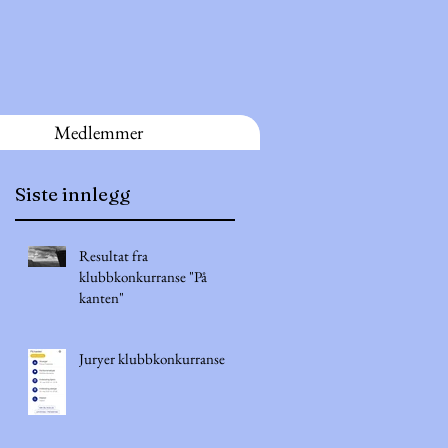
Medlemmer
Siste innlegg
Resultat fra
å
klubbkonkurranse "På
kanten"
Juryer klubbkonkurranse