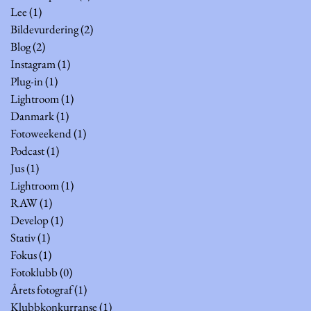
Lee
(1)
1 innlegg
Bildevurdering
(2)
2 innlegg
Blog
(2)
2 innlegg
Instagram
(1)
1 innlegg
Plug-in
(1)
1 innlegg
Lightroom
(1)
1 innlegg
Danmark
(1)
1 innlegg
Fotoweekend
(1)
1 innlegg
Podcast
(1)
1 innlegg
Jus
(1)
1 innlegg
Lightroom
(1)
1 innlegg
RAW
(1)
1 innlegg
Develop
(1)
1 innlegg
Stativ
(1)
1 innlegg
Fokus
(1)
1 innlegg
Fotoklubb
(0)
0 innlegg
Årets fotograf
(1)
1 innlegg
Klubbkonkurranse
(1)
1 innlegg